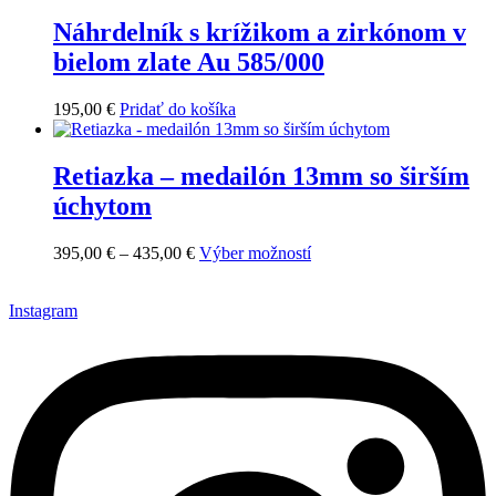
multiple
chosen
variants.
Náhrdelník s krížikom a zirkónom v
on
The
the
bielom zlate Au 585/000
options
product
may
page
be
195,00
€
Pridať do košíka
chosen
on
the
Retiazka – medailón 13mm so širším
product
úchytom
page
This
395,00
€
–
435,00
€
Výber možností
product
has
Instagram
multiple
variants.
The
options
may
be
chosen
on
the
product