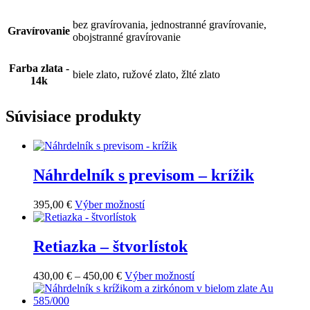
bez gravírovania, jednostranné gravírovanie,
Gravírovanie
obojstranné gravírovanie
Farba zlata -
biele zlato, ružové zlato, žlté zlato
14k
Súvisiace produkty
Náhrdelník s previsom – krížik
This
395,00
€
Výber možností
product
has
multiple
Retiazka – štvorlístok
variants.
The
This
430,00
€
–
450,00
€
Výber možností
options
product
may
has
be