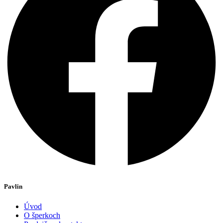
Pavlin
Úvod
O šperkoch