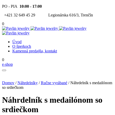
PO - PIA
10:00 - 17:00
+421 32 649 45 29
Legionárska 616/3, Trenčín
0
Úvod
O šperkoch
Kamenná predajňa, kontakt
0
e-shop
Domov
/
Náhrdelníky
/
Ručne vyrábané
/ Náhrdelník s medailónom
so srdiečkom
Náhrdelník s medailónom so
srdiečkom