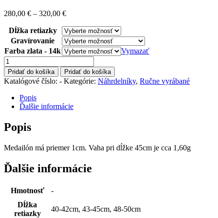
280,00
€
–
320,00
€
Dĺžka retiazky
Gravírovanie
Farba zlata - 14k
Vymazať
množstvo
Náhrdelník
Pridať do košíka
Pridať do košíka
s
Katalógové číslo:
-
Kategórie:
Náhrdelníky
,
Ručne vyrábané
medailónom
so
Popis
srdiečkom
Ďalšie informácie
Popis
Medailón má priemer 1cm. Vaha pri dĺžke 45cm je cca 1,60g
Ďalšie informácie
Hmotnosť
-
Dĺžka
40-42cm, 43-45cm, 48-50cm
retiazky